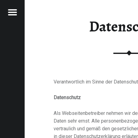
Menu
Datens
GENHAFTE
E LIEDER AUS DEM MÜNSTERLAND
DER AUS
M
NSTERLAND
Verantwortlich im Sinne der Datenschu
Datenschutz
Als Webseitenbetreiber nehmen wir den
Daten sehr ernst. Alle personenbezog
vertraulich und gemäß den gesetzlichen
in dieser Datenschutzerklärung erläuter