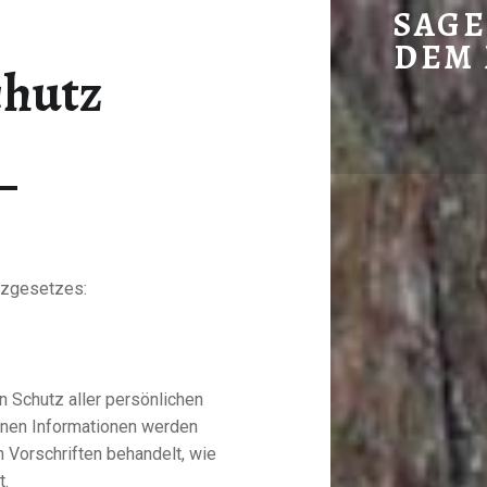
DATENSCHUTZ – SAGENHAFTE LIEDER
SAGE
DEM
chutz
Lieder von Gudrun Gunia
tzgesetzes:
 Schutz aller persönlichen
enen Informationen werden
 Vorschriften behandelt, wie
t.